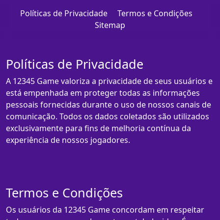
Políticas de Privacidade
Termos e Condições
Sitemap
Políticas de Privacidade
A 12345 Game valoriza a privacidade de seus usuários e
está empenhada em proteger todas as informações
pessoais fornecidas durante o uso de nossos canais de
comunicação. Todos os dados coletados são utilizados
exclusivamente para fins de melhoria contínua da
experiência de nossos jogadores.
Termos e Condições
Os usuários da 12345 Game concordam em respeitar