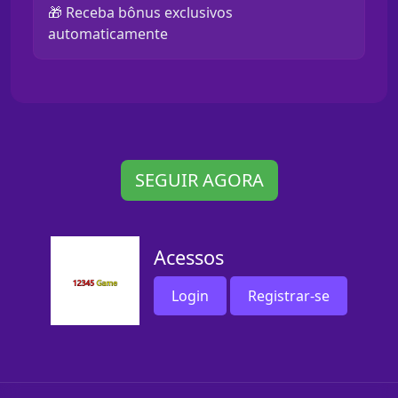
🎁 Receba bônus exclusivos
automaticamente
SEGUIR AGORA
Acessos
Login
Registrar-se