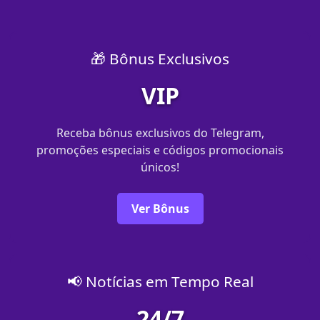
🎁 Bônus Exclusivos
VIP
Receba bônus exclusivos do Telegram,
promoções especiais e códigos promocionais
únicos!
Ver Bônus
📢 Notícias em Tempo Real
24/7