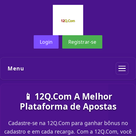
Login
Registrar-se
Menu
📱 12Q.Com A Melhor
Plataforma de Apostas
Cadastre-se na 12Q.Com para ganhar bônus no
cadastro e em cada recarga. Com a 12Q.Com, você