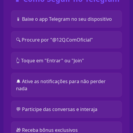
📱 Baixe o app Telegram no seu dispositivo
🔍 Procure por "@12Q.ComOficial"
👆 Toque em "Entrar" ou "Join"
🔔 Ative as notificações para não perder
nada
💬 Participe das conversas e interaja
🎁 Receba bônus exclusivos