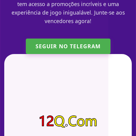
tem acesso a promoções incríveis e uma
experiência de jogo inigualável. Junte-se aos
vencedores agora!
SEGUIR NO TELEGRAM