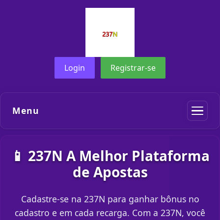
Login
Registrar-se
Menu
📱 237N A Melhor Plataforma
de Apostas
Cadastre-se na 237N para ganhar bônus no
cadastro e em cada recarga. Com a 237N, você