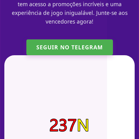
tem acesso a promoções incríveis e uma
experiência de jogo inigualável. Junte-se aos
vencedores agora!
SEGUIR NO TELEGRAM