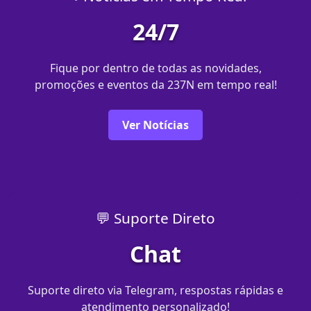
24/7
Fique por dentro de todas as novidades,
promoções e eventos da 237N em tempo real!
Ver Notícias
💬 Suporte Direto
Chat
Suporte direto via Telegram, respostas rápidas e
atendimento personalizado!