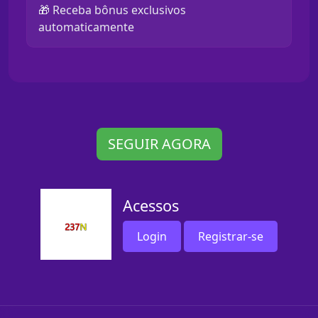
🎁 Receba bônus exclusivos
automaticamente
SEGUIR AGORA
Acessos
Login
Registrar-se