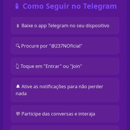
📱 Como Seguir no Telegram
📱 Baixe o app Telegram no seu dispositivo
🔍 Procure por "@237NOficial"
👆 Toque em "Entrar" ou "Join"
🔔 Ative as notificações para não perder
nada
💬 Participe das conversas e interaja