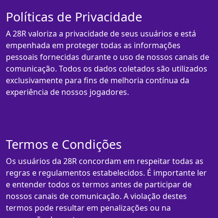
Políticas de Privacidade
A 28R valoriza a privacidade de seus usuários e está
empenhada em proteger todas as informações
pessoais fornecidas durante o uso de nossos canais de
comunicação. Todos os dados coletados são utilizados
exclusivamente para fins de melhoria contínua da
experiência de nossos jogadores.
Termos e Condições
Os usuários da 28R concordam em respeitar todas as
regras e regulamentos estabelecidos. É importante ler
e entender todos os termos antes de participar de
nossos canais de comunicação. A violação destes
termos pode resultar em penalizações ou na