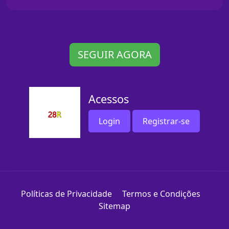
SEGUIR AGORA
Acessos
Login
Registrar-se
Políticas de Privacidade
Termos e Condições
Sitemap