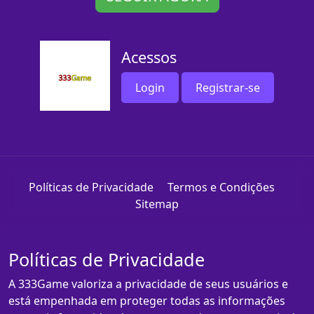
Acessos
Login
Registrar-se
Políticas de Privacidade
Termos e Condições
Sitemap
Políticas de Privacidade
A 333Game valoriza a privacidade de seus usuários e
está empenhada em proteger todas as informações