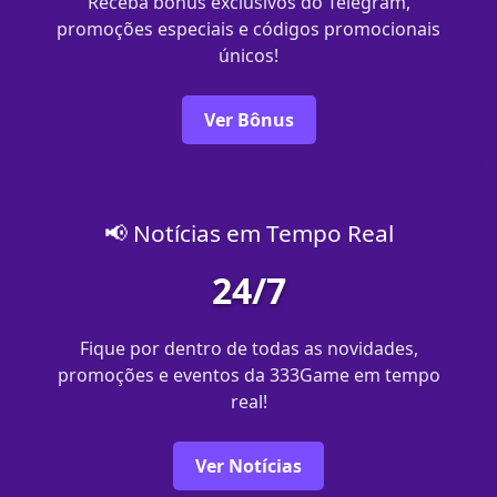
Receba bônus exclusivos do Telegram,
promoções especiais e códigos promocionais
únicos!
Ver Bônus
📢 Notícias em Tempo Real
24/7
Fique por dentro de todas as novidades,
promoções e eventos da 333Game em tempo
real!
Ver Notícias