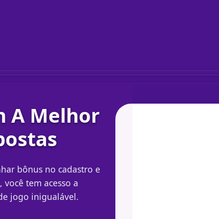
n A Melhor
postas
har bônus no cadastro e
 você tem acesso a
e jogo inigualável.