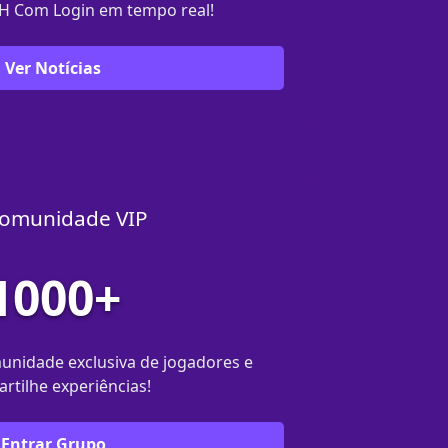
H Com Login em tempo real!
Ver Notícias
Comunidade VIP
1000+
unidade exclusiva de jogadores e
rtilhe experiências!
Entrar Grupo