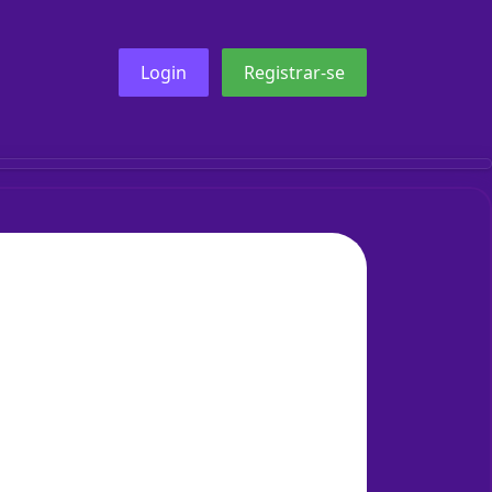
Login
Registrar-se