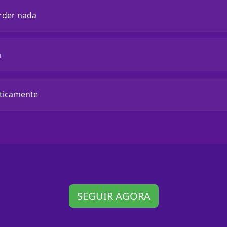
erder nada
a
aticamente
SEGUIR AGORA