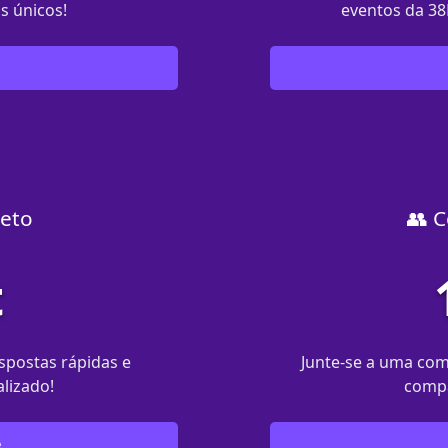
s únicos!
eventos da 38
reto
👥 
t
espostas rápidas e
Junte-se a uma com
lizado!
compa
e