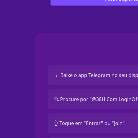
📱 Baixe o app Telegram no seu disp
🔍 Procure por "@38H Com LoginOfi
👆 Toque em "Entrar" ou "Join"