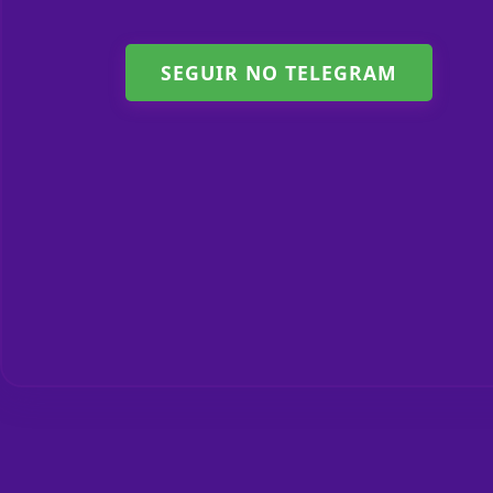
SEGUIR NO TELEGRAM