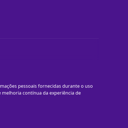
rmações pessoais fornecidas durante o uso
e melhoria contínua da experiência de