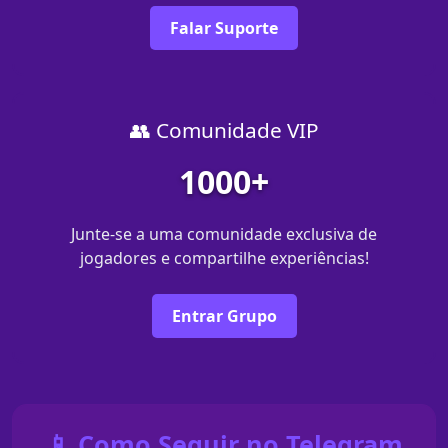
Falar Suporte
👥 Comunidade VIP
1000+
Junte-se a uma comunidade exclusiva de
jogadores e compartilhe experiências!
Entrar Grupo
📱 Como Seguir no Telegram