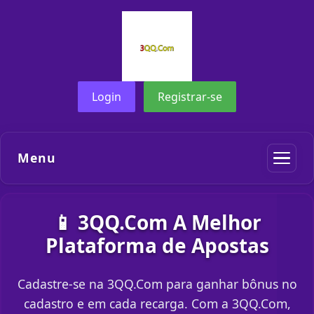
Login
Registrar-se
Menu
📱 3QQ.Com A Melhor
Plataforma de Apostas
Cadastre-se na 3QQ.Com para ganhar bônus no
cadastro e em cada recarga. Com a 3QQ.Com,