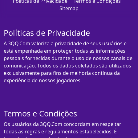
Políticas de Privacidade
Termos e Condições
Sitemap
Políticas de Privacidade
A 3QQ.Com valoriza a privacidade de seus usuários e
está empenhada em proteger todas as informações
pessoais fornecidas durante o uso de nossos canais de
comunicação. Todos os dados coletados são utilizados
exclusivamente para fins de melhoria contínua da
experiência de nossos jogadores.
Termos e Condições
Os usuários da 3QQ.Com concordam em respeitar
todas as regras e regulamentos estabelecidos. É