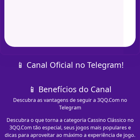
📱 Canal Oficial no Telegram!
📱 Benefícios do Canal
Descubra as vantagens de seguir a 3QQ.Com no
Telegram
Descubra o que torna a categoria Cassino Clássico no
3QQ.Com tão especial, seus jogos mais populares e
dicas para aproveitar ao máximo a experiência de jogo.