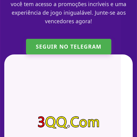
você tem acesso a promoções incríveis e uma
experiência de jogo inigualável. Junte-se aos
vencedores agora!
SEGUIR NO TELEGRAM