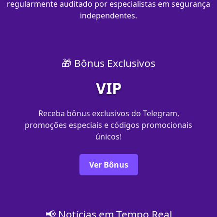
regularmente auditado por especialistas em segurança
independentes.
🎁 Bônus Exclusivos
VIP
Receba bônus exclusivos do Telegram,
promoções especiais e códigos promocionais
únicos!
Ver Bônus
📢 Notícias em Tempo Real