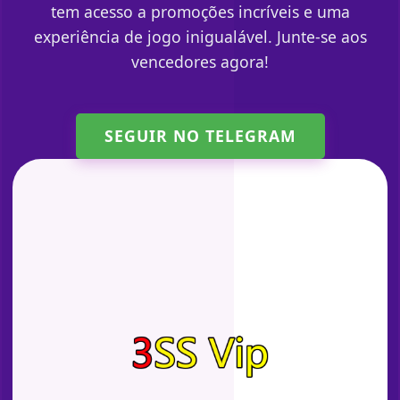
tem acesso a promoções incríveis e uma
experiência de jogo inigualável. Junte-se aos
vencedores agora!
SEGUIR NO TELEGRAM