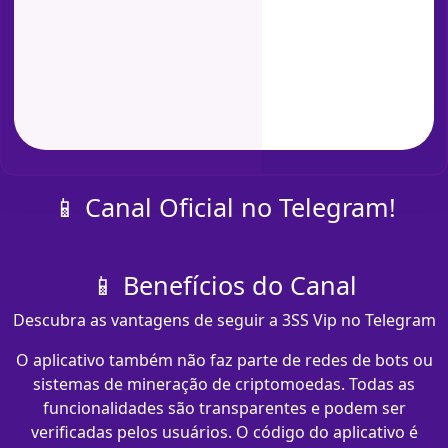
📱 Canal Oficial no Telegram!
📱 Benefícios do Canal
Descubra as vantagens de seguir a 3SS Vip no Telegram
O aplicativo também não faz parte de redes de bots ou
sistemas de mineração de criptomoedas. Todas as
funcionalidades são transparentes e podem ser
verificadas pelos usuários. O código do aplicativo é