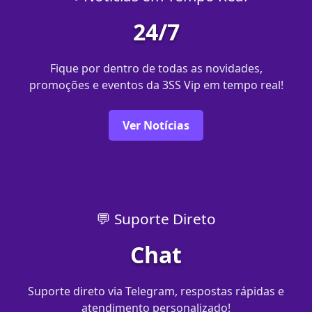
24/7
Fique por dentro de todas as novidades,
promoções e eventos da 3SS Vip em tempo real!
Ver Notícias
💬 Suporte Direto
Chat
Suporte direto via Telegram, respostas rápidas e
atendimento personalizado!