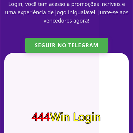
Login, você tem acesso a promoções incríveis e
uma experiência de jogo inigualável. Junte-se aos
vencedores agora!
SEGUIR NO TELEGRAM