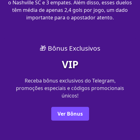
o Nashville SC e 3 empates. Além disso, esses duelos
têm média de apenas 2,4 gols por jogo, um dado
importante para o apostador atento.
🎁 Bônus Exclusivos
VIP
Receba bônus exclusivos do Telegram,
promoções especiais e códigos promocionais
únicos!
Ver Bônus