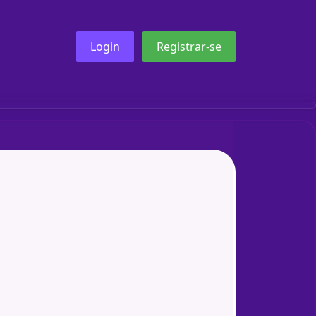
Login
Registrar-se