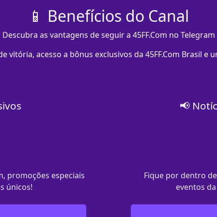
📱 Benefícios do Canal
Descubra as vantagens de seguir a 45FF.Com no Telegram
de vitória, acesso a bônus exclusivos da 45FF.Com Brasil e
sivos
📢 Notí
m, promoções especiais
Fique por dentro d
s únicos!
eventos da