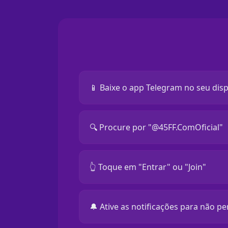
📱 Baixe o app Telegram no seu disp
🔍 Procure por "@45FF.ComOficial"
👆 Toque em "Entrar" ou "Join"
🔔 Ative as notificações para não p