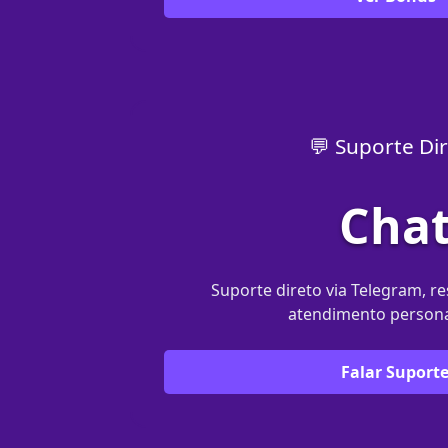
💬 Suporte Di
Cha
Suporte direto via Telegram, r
atendimento persona
Falar Suport