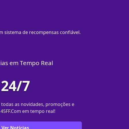
 um sistema de recompensas confiável.
cias em Tempo Real
24/7
e todas as novidades, promoções e
 45FF.Com em tempo real!
Ver Notícias