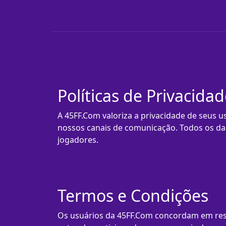
Políticas de Privacida
A 45FF.Com valoriza a privacidade de seus 
nossos canais de comunicação. Todos os dad
jogadores.
Termos e Condições
Os usuários da 45FF.Com concordam em resp