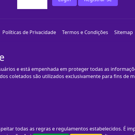
Políticas de Privacidade
Termos e Condições
Sitemap
de
usuários e está empenhada em proteger todas as informaçõ
os coletados são utilizados exclusivamente para fins de m
eitar todas as regras e regulamentos estabelecidos. É imp