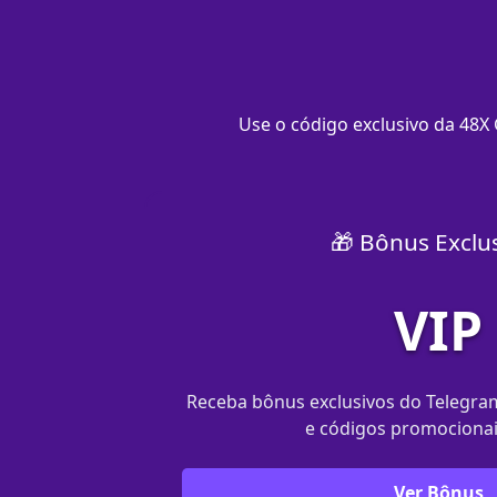
Use o código exclusivo da 48
🎁 Bônus Exclu
VIP
Receba bônus exclusivos do Telegra
e códigos promocionai
Ver Bônus