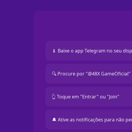
📱 Baixe o app Telegram no seu disp
🔍 Procure por "@48X GameOficial"
👆 Toque em "Entrar" ou "Join"
🔔 Ative as notificações para não p