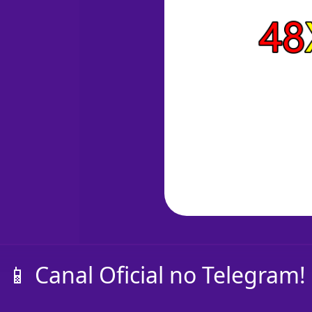
📱 Canal Oficial no Telegram!