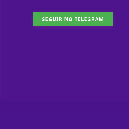
SEGUIR NO TELEGRAM