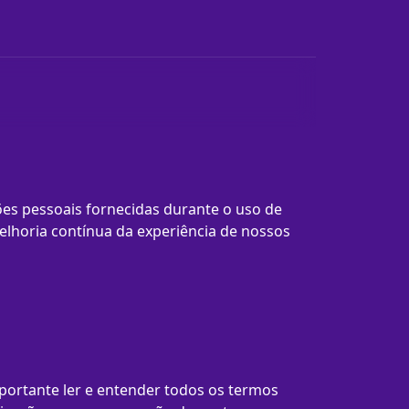
es pessoais fornecidas durante o uso de
elhoria contínua da experiência de nossos
portante ler e entender todos os termos