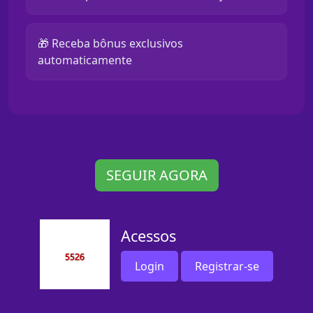
🎁 Receba bônus exclusivos
automaticamente
SEGUIR AGORA
Acessos
Login
Registrar-se