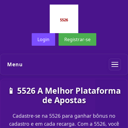
Login
Registrar-se
Menu
📱 5526 A Melhor Plataforma
de Apostas
Cadastre-se na 5526 para ganhar bônus no
cadastro e em cada recarga. Com a 5526, você