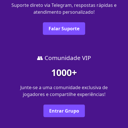
Suporte direto via Telegram, respostas rápidas e
atendimento personalizado!
Falar Suporte
👥 Comunidade VIP
1000+
Junte-se a uma comunidade exclusiva de
jogadores e compartilhe experiências!
Entrar Grupo