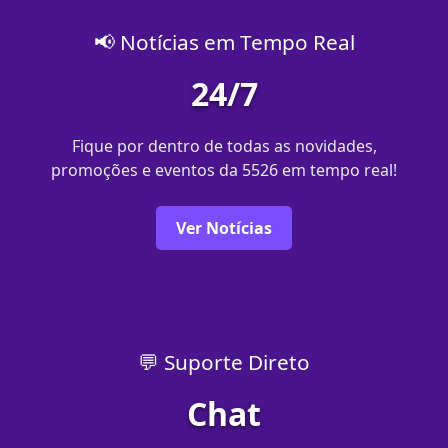
📢 Notícias em Tempo Real
24/7
Fique por dentro de todas as novidades,
promoções e eventos da 5526 em tempo real!
Ver Notícias
💬 Suporte Direto
Chat