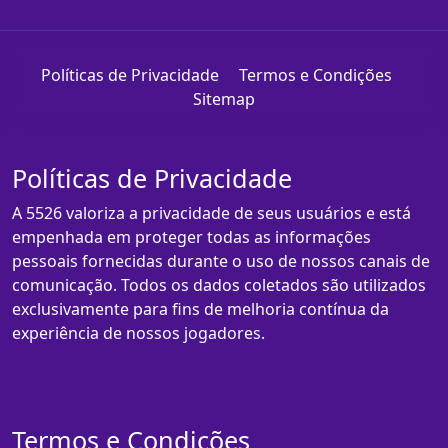
Políticas de Privacidade
Termos e Condições
Sitemap
Políticas de Privacidade
A 5526 valoriza a privacidade de seus usuários e está
empenhada em proteger todas as informações
pessoais fornecidas durante o uso de nossos canais de
comunicação. Todos os dados coletados são utilizados
exclusivamente para fins de melhoria contínua da
experiência de nossos jogadores.
Termos e Condições