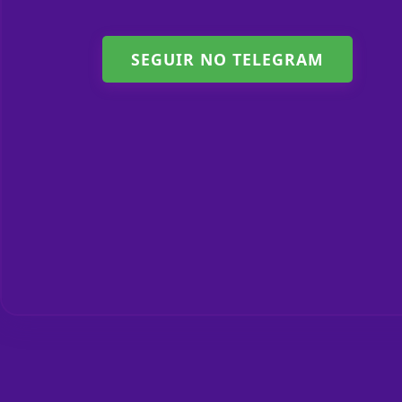
SEGUIR NO TELEGRAM