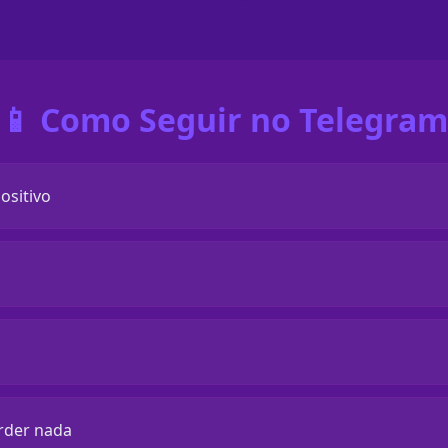
📱 Como Seguir no Telegram
ositivo
erder nada