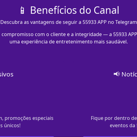
📱 Benefícios do Canal
Descubra as vantagens de seguir a 55933 APP no Telegram
 compromisso com o cliente e a integridade — a 55933 APP 
uma experiência de entretenimento mais saudável.
sivos
📢 Notí
m, promoções especiais
Fique por dentro d
s únicos!
eventos da