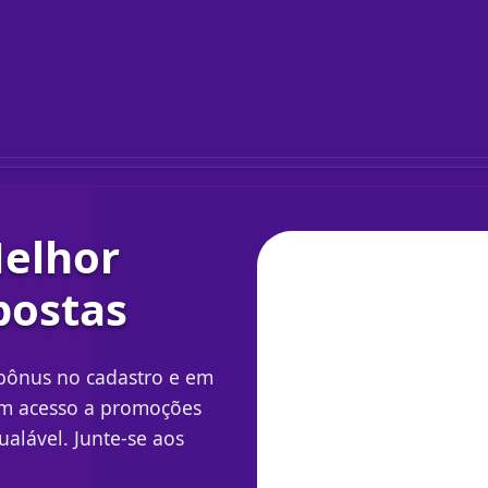
Melhor
postas
bônus no cadastro e em
em acesso a promoções
ualável. Junte-se aos