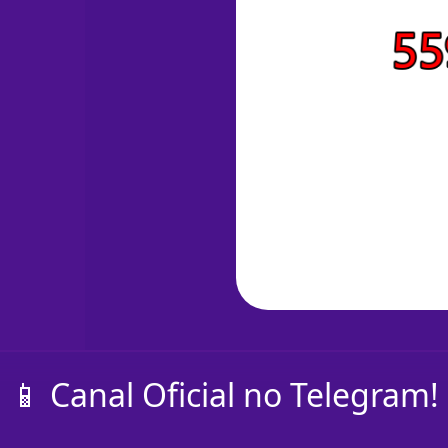
📱 Canal Oficial no Telegram!