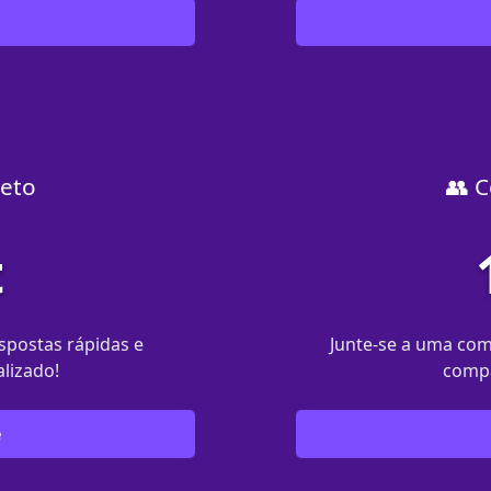
reto
👥 
t
espostas rápidas e
Junte-se a uma com
lizado!
compa
e