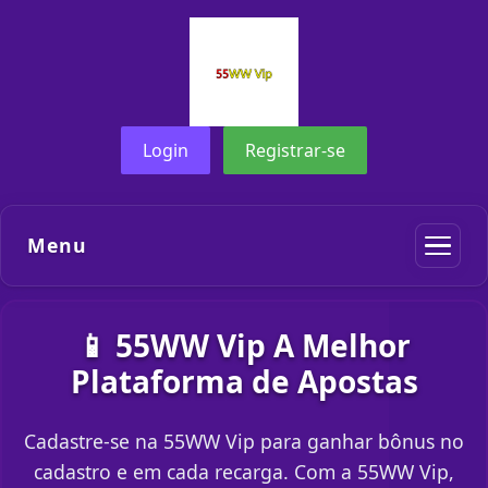
Login
Registrar-se
Menu
📱 55WW Vip A Melhor
Plataforma de Apostas
Cadastre-se na 55WW Vip para ganhar bônus no
cadastro e em cada recarga. Com a 55WW Vip,