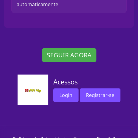
automaticamente
SEGUIR AGORA
Acessos
Login
Registrar-se