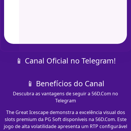
📱 Canal Oficial no Telegram!
📱 Benefícios do Canal
Descubra as vantagens de seguir a 56D.Com no
Telegram
The Great Icescape demonstra a excelência visual dos
slots premium da PG Soft disponíveis na 56D.Com. Este
jogo de alta volatilidade apresenta um RTP configurável