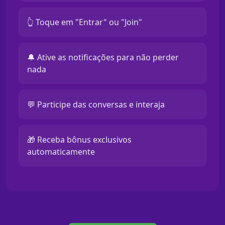
👆 Toque em "Entrar" ou "Join"
🔔 Ative as notificações para não perder
nada
💬 Participe das conversas e interaja
🎁 Receba bônus exclusivos
automaticamente