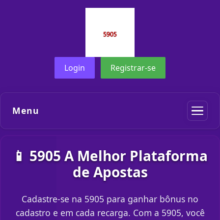
Login
Registrar-se
Menu
📱 5905 A Melhor Plataforma
de Apostas
Cadastre-se na 5905 para ganhar bônus no
cadastro e em cada recarga. Com a 5905, você