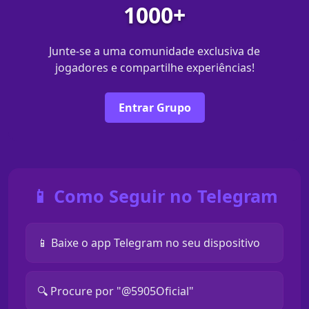
1000+
Junte-se a uma comunidade exclusiva de
jogadores e compartilhe experiências!
Entrar Grupo
📱 Como Seguir no Telegram
📱 Baixe o app Telegram no seu dispositivo
🔍 Procure por "@5905Oficial"