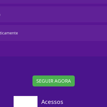
a
aticamente
SEGUIR AGORA
Acessos