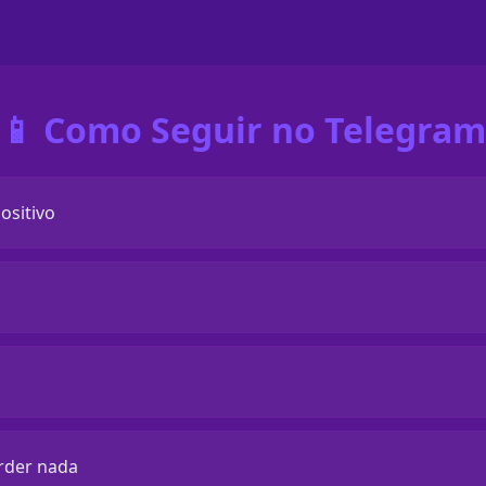
📱 Como Seguir no Telegram
ositivo
erder nada