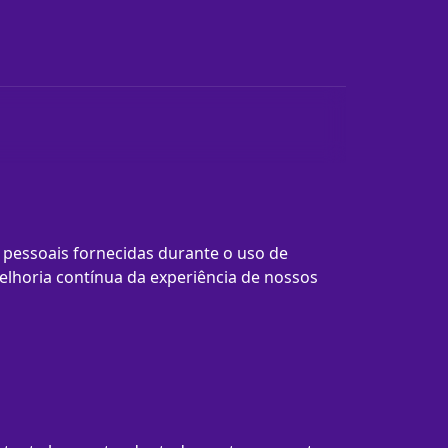
 pessoais fornecidas durante o uso de
elhoria contínua da experiência de nossos