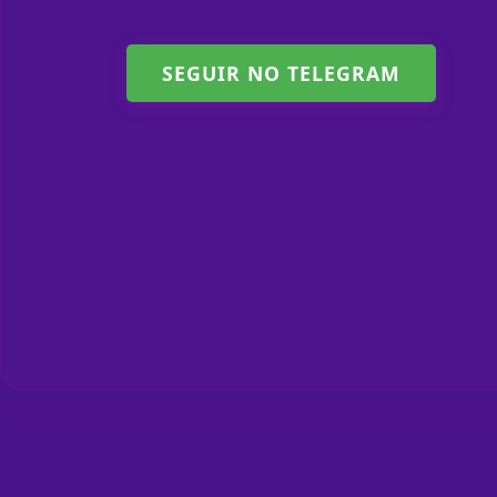
SEGUIR NO TELEGRAM