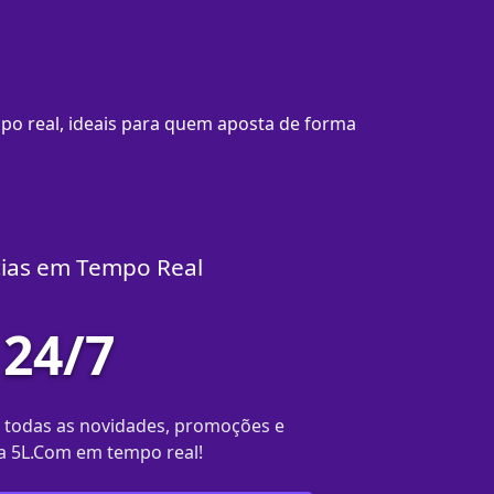
mpo real, ideais para quem aposta de forma
cias em Tempo Real
24/7
e todas as novidades, promoções e
a 5L.Com em tempo real!