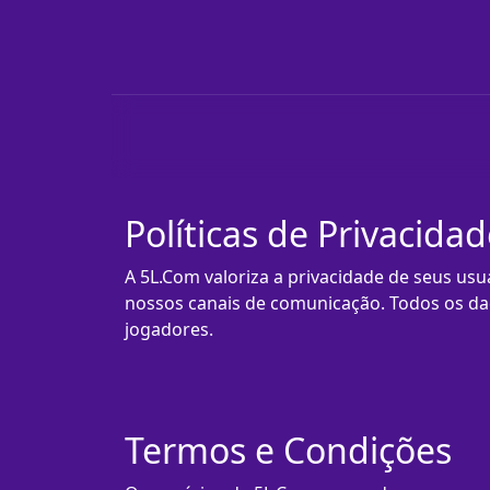
Políticas de Privacida
A 5L.Com valoriza a privacidade de seus us
nossos canais de comunicação. Todos os dad
jogadores.
Termos e Condições