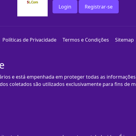
Login
Registrar-se
Políticas de Privacidade
Termos e Condições
Sitemap
de
uários e está empenhada em proteger todas as informações
os coletados são utilizados exclusivamente para fins de m