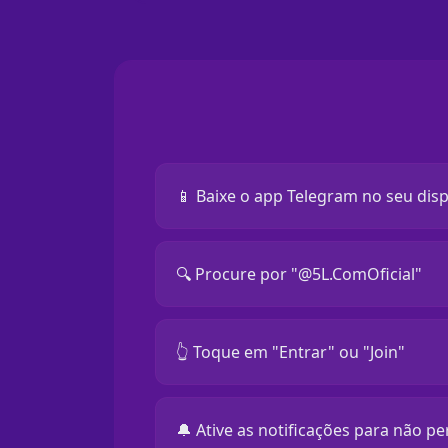
📱 Baixe o app Telegram no seu disp
🔍 Procure por "@5L.ComOficial"
👆 Toque em "Entrar" ou "Join"
🔔 Ative as notificações para não p