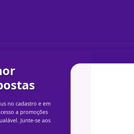
hor
postas
us no cadastro e em
acesso a promoções
ualável. Junte-se aos