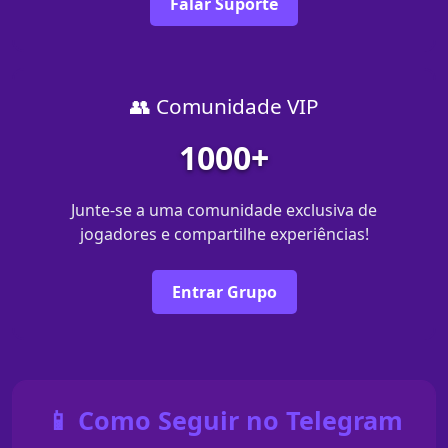
Falar Suporte
👥 Comunidade VIP
1000+
Junte-se a uma comunidade exclusiva de
jogadores e compartilhe experiências!
Entrar Grupo
📱 Como Seguir no Telegram