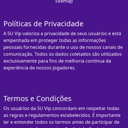
Sitemap
Políticas de Privacidade
A 5U Vip valoriza a privacidade de seus usuários e está
empenhada em proteger todas as informações
pessoais fornecidas durante o uso de nossos canais de
comunicação. Todos os dados coletados são utilizados
exclusivamente para fins de melhoria contínua da
experiência de nossos jogadores.
Termos e Condições
Os usuários da 5U Vip concordam em respeitar todas
as regras e regulamentos estabelecidos. É importante
ler e entender todos os termos antes de participar de