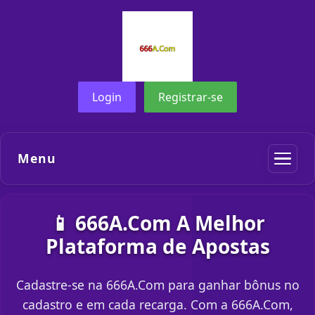
Login
Registrar-se
Menu
📱 666A.Com A Melhor
Plataforma de Apostas
Cadastre-se na 666A.Com para ganhar bônus no
cadastro e em cada recarga. Com a 666A.Com,