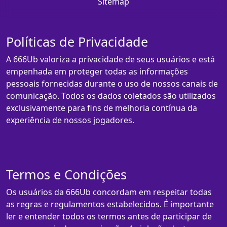
Sitemap
Políticas de Privacidade
A 666Ub valoriza a privacidade de seus usuários e está
empenhada em proteger todas as informações
pessoais fornecidas durante o uso de nossos canais de
comunicação. Todos os dados coletados são utilizados
exclusivamente para fins de melhoria contínua da
experiência de nossos jogadores.
Termos e Condições
Os usuários da 666Ub concordam em respeitar todas
as regras e regulamentos estabelecidos. É importante
ler e entender todos os termos antes de participar de