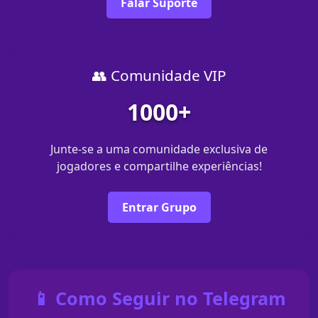
Falar Suporte
👥 Comunidade VIP
1000+
Junte-se a uma comunidade exclusiva de
jogadores e compartilhe experiências!
Entrar Grupo
📱 Como Seguir no Telegram