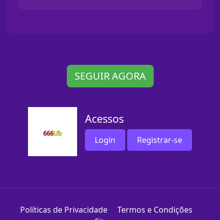
SEGUIR AGORA
Acessos
Login
Registrar-se
Políticas de Privacidade
Termos e Condições