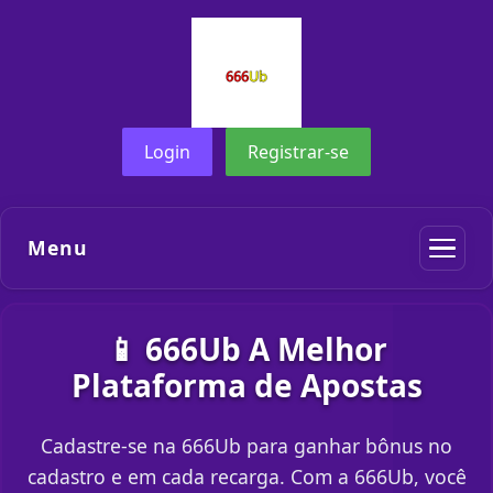
Login
Registrar-se
Menu
📱 666Ub A Melhor
Plataforma de Apostas
Cadastre-se na 666Ub para ganhar bônus no
cadastro e em cada recarga. Com a 666Ub, você