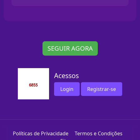
SEGUIR AGORA
Acessos
Login
Registrar-se
Políticas de Privacidade
Termos e Condições