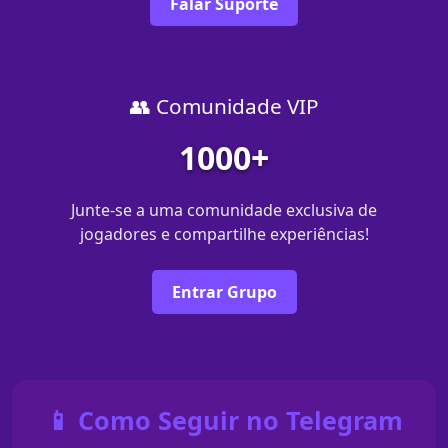
Falar Suporte
👥 Comunidade VIP
1000+
Junte-se a uma comunidade exclusiva de
jogadores e compartilhe experiências!
Entrar Grupo
📱 Como Seguir no Telegram