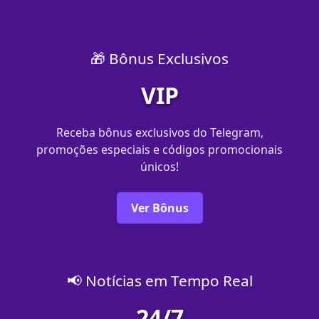
🎁 Bônus Exclusivos
VIP
Receba bônus exclusivos do Telegram,
promoções especiais e códigos promocionais
únicos!
Ver Bônus
📢 Notícias em Tempo Real
24/7