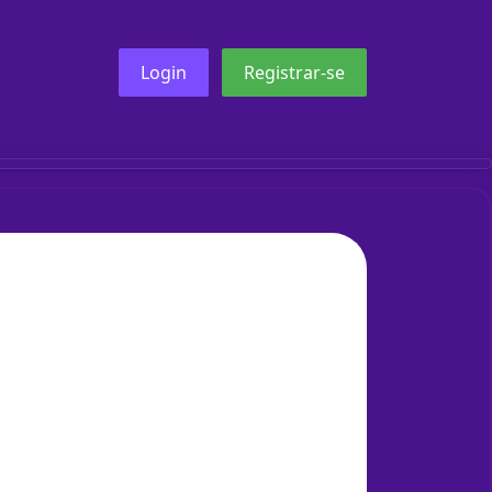
Login
Registrar-se