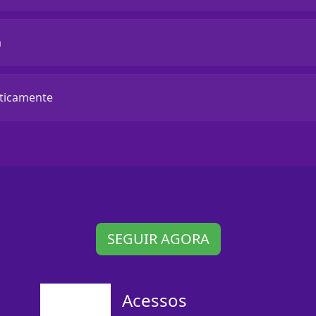
a
aticamente
SEGUIR AGORA
Acessos