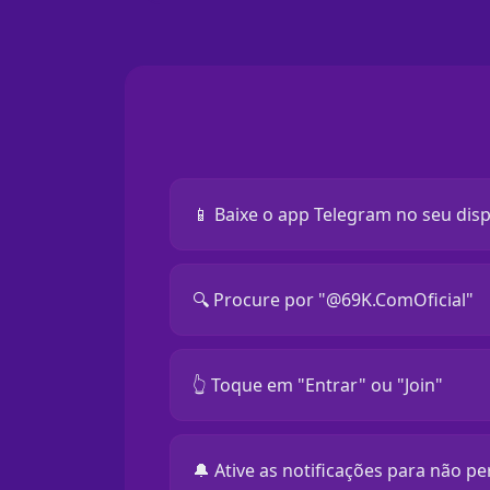
📱 Baixe o app Telegram no seu disp
🔍 Procure por "@69K.ComOficial"
👆 Toque em "Entrar" ou "Join"
🔔 Ative as notificações para não p