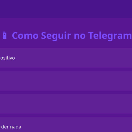
📱 Como Seguir no Telegram
ositivo
erder nada