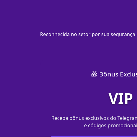
Reconhecida no setor por sua segurança e
🎁 Bônus Exclu
VIP
Receba bônus exclusivos do Telegra
e códigos promocionai