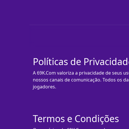
Políticas de Privacida
A 69K.Com valoriza a privacidade de seus u
nossos canais de comunicação. Todos os dad
jogadores.
Termos e Condições