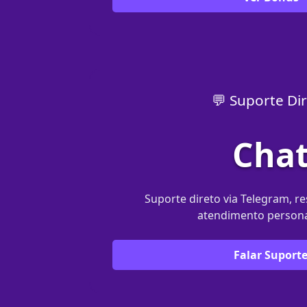
💬 Suporte Di
Cha
Suporte direto via Telegram, r
atendimento persona
Falar Suport