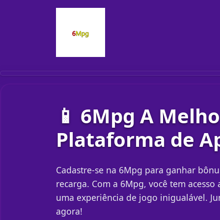
📱 6Mpg A Melho
Plataforma de A
Cadastre-se na 6Mpg para ganhar bônu
recarga. Com a 6Mpg, você tem acesso a
uma experiência de jogo inigualável. J
agora!