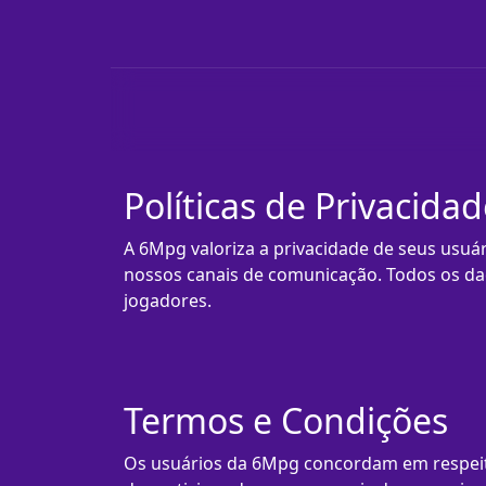
Políticas de Privacida
A 6Mpg valoriza a privacidade de seus usu
nossos canais de comunicação. Todos os dad
jogadores.
Termos e Condições
Os usuários da 6Mpg concordam em respeita