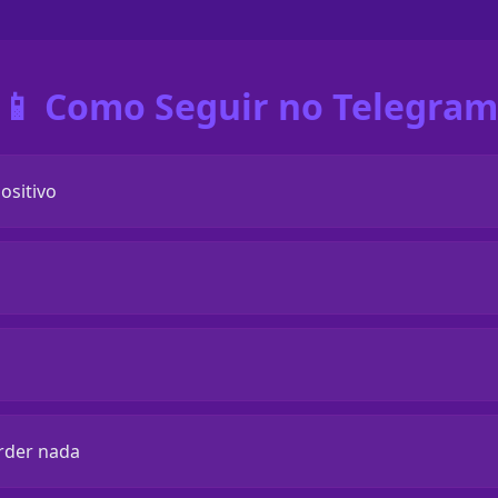
📱 Como Seguir no Telegram
ositivo
erder nada