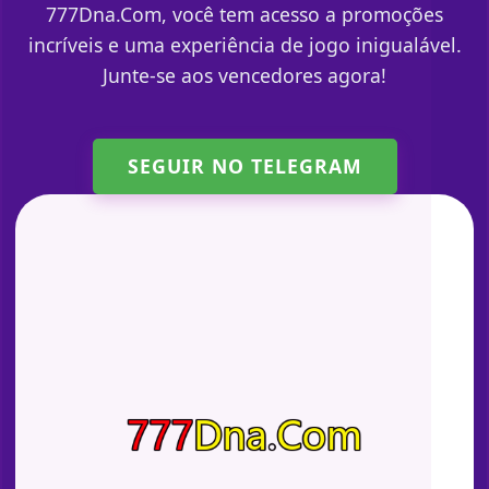
777Dna.Com, você tem acesso a promoções
incríveis e uma experiência de jogo inigualável.
Junte-se aos vencedores agora!
SEGUIR NO TELEGRAM