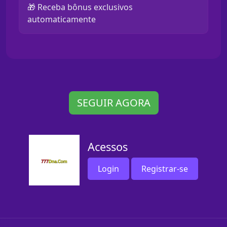
🎁 Receba bônus exclusivos
automaticamente
SEGUIR AGORA
Acessos
Login
Registrar-se