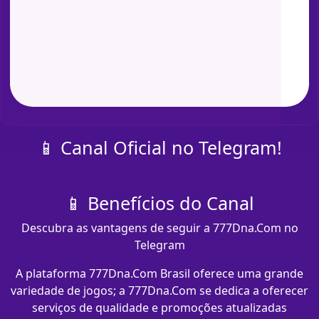
📱 Canal Oficial no Telegram!
📱 Benefícios do Canal
Descubra as vantagens de seguir a 777Dna.Com no
Telegram
A plataforma 777Dna.Com Brasil oferece uma grande
variedade de jogos; a 777Dna.Com se dedica a oferecer
serviços de qualidade e promoções atualizadas