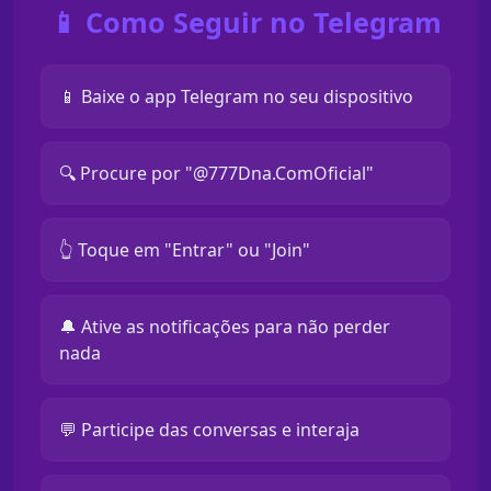
📱 Como Seguir no Telegram
📱 Baixe o app Telegram no seu dispositivo
🔍 Procure por "@777Dna.ComOficial"
👆 Toque em "Entrar" ou "Join"
🔔 Ative as notificações para não perder
nada
💬 Participe das conversas e interaja