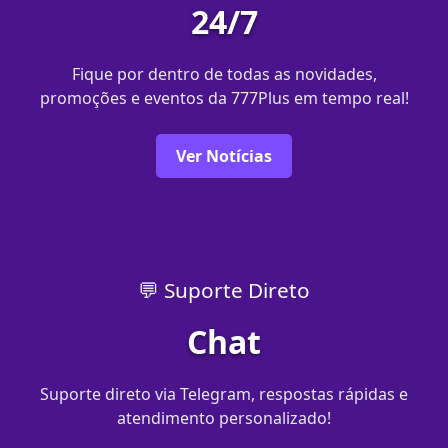
24/7
Fique por dentro de todas as novidades,
promoções e eventos da 777Plus em tempo real!
Ver Notícias
💬 Suporte Direto
Chat
Suporte direto via Telegram, respostas rápidas e
atendimento personalizado!