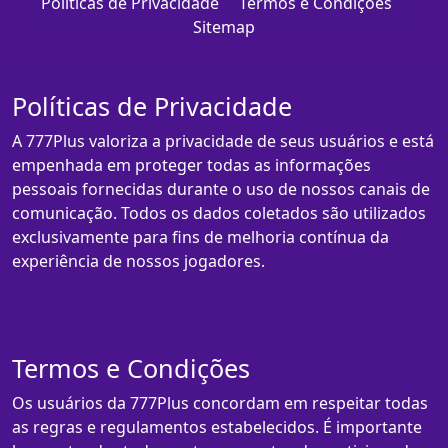
Políticas de Privacidade
Termos e Condições
Sitemap
Políticas de Privacidade
A 777Plus valoriza a privacidade de seus usuários e está
empenhada em proteger todas as informações
pessoais fornecidas durante o uso de nossos canais de
comunicação. Todos os dados coletados são utilizados
exclusivamente para fins de melhoria contínua da
experiência de nossos jogadores.
Termos e Condições
Os usuários da 777Plus concordam em respeitar todas
as regras e regulamentos estabelecidos. É importante