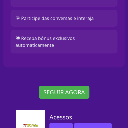
💬 Participe das conversas e interaja
🎁 Receba bônus exclusivos
automaticamente
SEGUIR AGORA
Acessos