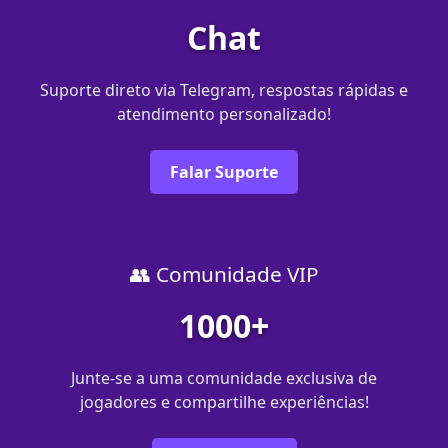
Chat
Suporte direto via Telegram, respostas rápidas e
atendimento personalizado!
Falar Suporte
👥 Comunidade VIP
1000+
Junte-se a uma comunidade exclusiva de
jogadores e compartilhe experiências!