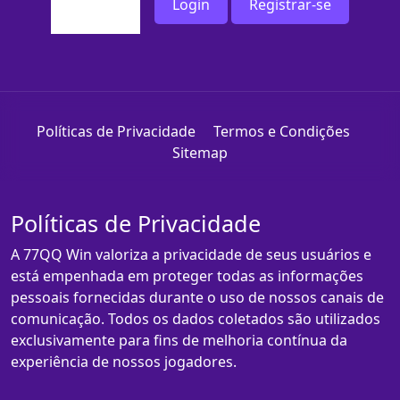
Login
Registrar-se
Políticas de Privacidade
Termos e Condições
Sitemap
Políticas de Privacidade
A 77QQ Win valoriza a privacidade de seus usuários e
está empenhada em proteger todas as informações
pessoais fornecidas durante o uso de nossos canais de
comunicação. Todos os dados coletados são utilizados
exclusivamente para fins de melhoria contínua da
experiência de nossos jogadores.