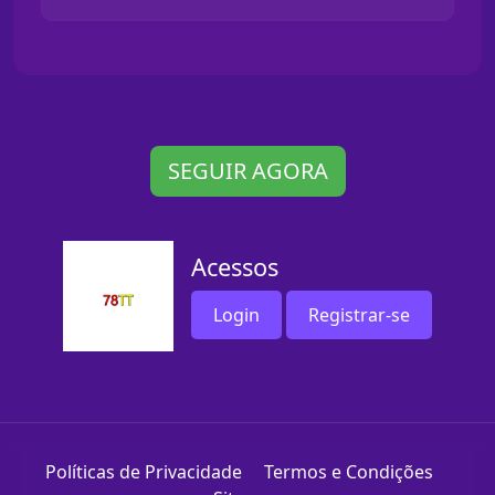
SEGUIR AGORA
Acessos
Login
Registrar-se
Políticas de Privacidade
Termos e Condições