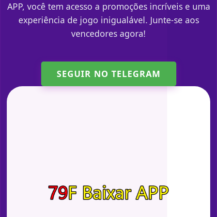
APP, você tem acesso a promoções incríveis e uma
experiência de jogo inigualável. Junte-se aos
vencedores agora!
SEGUIR NO TELEGRAM