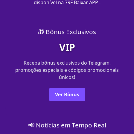
disponível na 79F Baixar APP .
🎁 Bônus Exclusivos
VIP
Receba bônus exclusivos do Telegram,
promoções especiais e códigos promocionais
únicos!
Ver Bônus
📢 Notícias em Tempo Real