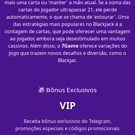
mais uma carta ou 'manter' a mão atual. Se a soma das
cartas do jogador ultrapassar 21, ele perde
automaticamente, o que se chama de 'estourar'. Uma
das estratégias mais populares no Blackjack é a
contagem de cartas, que pode oferecer uma vantagem
ao jogador, embora seja desestimulado em muitos
cassinos. Além disso, o
7Game
oferece variações do
jogo que trazem novos desafios e diversão, como o
Blackjac.
🎁 Bônus Exclusivos
VIP
Receba bônus exclusivos do Telegram,
promoções especiais e códigos promocionais