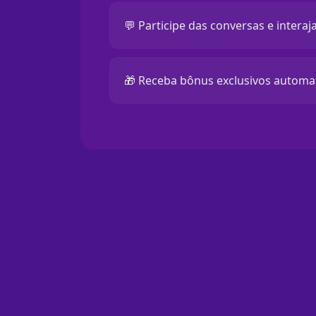
💬 Participe das conversas e interaj
🎁 Receba bônus exclusivos autom