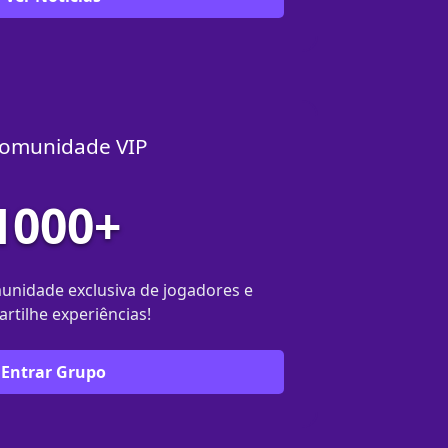
Comunidade VIP
1000+
unidade exclusiva de jogadores e
rtilhe experiências!
Entrar Grupo