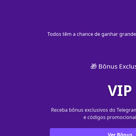
Todos têm a chance de ganhar grandes
🎁 Bônus Exclu
VIP
Receba bônus exclusivos do Telegra
e códigos promocionai
Ver Bônus