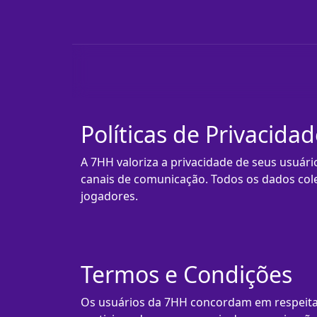
Políticas de Privacida
A 7HH valoriza a privacidade de seus usuá
canais de comunicação. Todos os dados cole
jogadores.
Termos e Condições
Os usuários da 7HH concordam em respeitar 