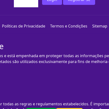
Políticas de Privacidade
Termos e Condições
Sitemap
de
rios e está empenhada em proteger todas as informações pe
tados são utilizados exclusivamente para fins de melhoria
todas as regras e regulamentos estabelecidos. É importan