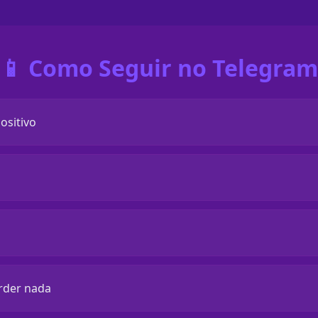
📱 Como Seguir no Telegram
ositivo
erder nada