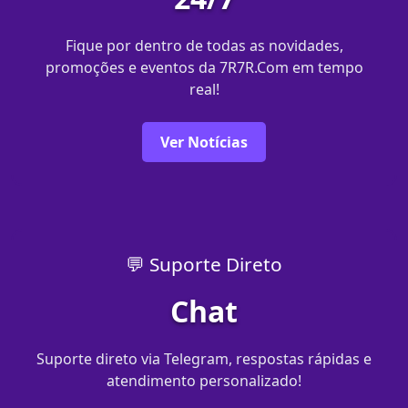
Fique por dentro de todas as novidades,
promoções e eventos da 7R7R.Com em tempo
real!
Ver Notícias
💬 Suporte Direto
Chat
Suporte direto via Telegram, respostas rápidas e
atendimento personalizado!