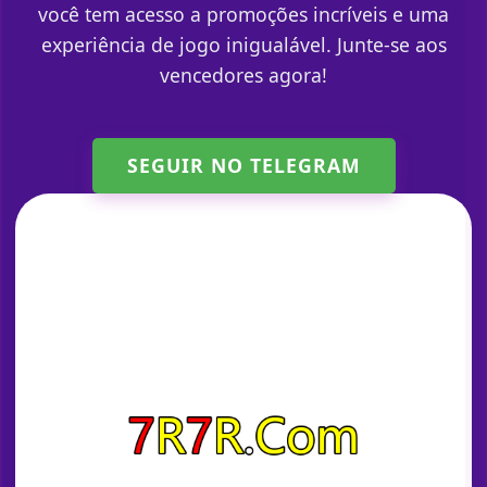
você tem acesso a promoções incríveis e uma
experiência de jogo inigualável. Junte-se aos
vencedores agora!
SEGUIR NO TELEGRAM