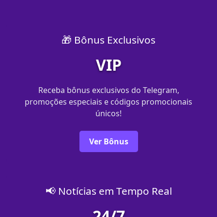
🎁 Bônus Exclusivos
VIP
Receba bônus exclusivos do Telegram,
promoções especiais e códigos promocionais
únicos!
Ver Bônus
📢 Notícias em Tempo Real
24/7