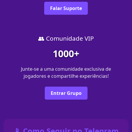
Falar Suporte
👥 Comunidade VIP
1000+
Junte-se a uma comunidade exclusiva de
jogadores e compartilhe experiências!
Entrar Grupo
📱 Como Seguir no Telegram