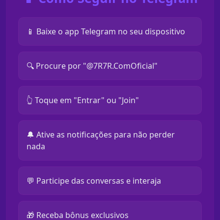
📱 Baixe o app Telegram no seu dispositivo
🔍 Procure por "@7R7R.ComOficial"
👆 Toque em "Entrar" ou "Join"
🔔 Ative as notificações para não perder
nada
💬 Participe das conversas e interaja
🎁 Receba bônus exclusivos