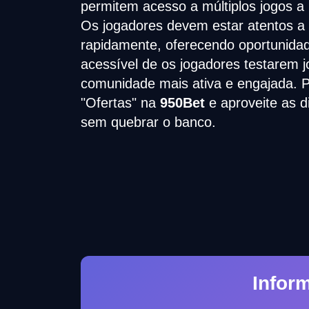
permitem acesso a múltiplos jogos a
Os jogadores devem estar atentos a
rapidamente, oferecendo oportunida
acessível de os jogadores testarem 
comunidade mais ativa e engajada. Po
"Ofertas" na
950Bet
e aproveite as d
sem quebrar o banco.
Infor