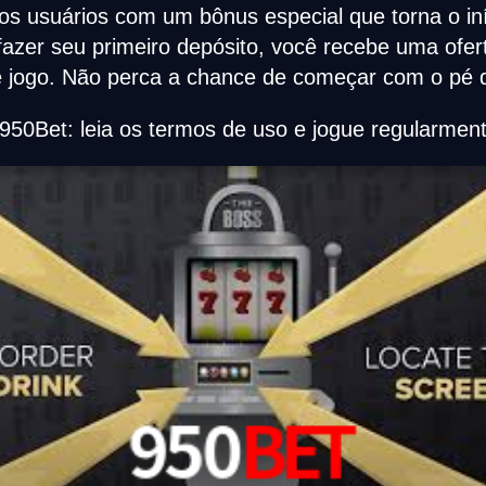
s usuários com um bônus especial que torna o iní
fazer seu primeiro depósito, você recebe uma ofert
de jogo. Não perca a chance de começar com o pé d
50Bet: leia os termos de uso e jogue regularment